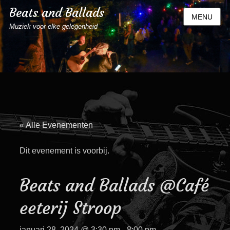
Beats and Ballads
MENU
Muziek voor elke gelegenheid
« Alle Evenementen
Dit evenement is voorbij.
Beats and Ballads @Café
eeterij Stroop
januari 28, 2024 @ 3:30 pm
-
8:00 pm